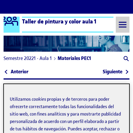
Logo Ágora
Taller de pintura y color aula 1
Saltar al contenido
Semestre 20221 - Aula 1
Materiales PEC1
Navegación de entradas
: ¡Bienvenidos y bienvenidas!
: Cir
Anterior
Siguiente
Materiales PEC1
Publicado por
Publicado por
Carla Castaño Maidana
Utilizamos
cookies
propias y de terceros para poder
Visibilidad:
Fecha de publicación
10 octubre, 2022 10:06 am
en Materiales PEC1
Pública
-
6 Oct 2022
-
1 comentario
ofrecerte correctamente todas las funcionalidades del
sitio web, con fines analíticos y para mostrarte publicidad
Hola a todos, aquí os dejo una imagen con mis materiales
personalizada de acuerdo con un perfil elaborado a partir
para la primera parte de la actividad.
de tus hábitos de navegación. Puedes aceptar, rechazar o