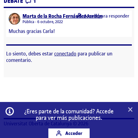
CONTRIBUTIONS
EN MATERIALES PEC1
DEBATE
1
says:
Marta de la Rocha Fernández-Jardón
Accede para responder
Visibilidad:
Pública
6 octubre, 2022
Muchas gracias Carla!
Lo siento, debes estar
conectado
para publicar un
comentario.
×
Información
¿Eres parte de la comunidad? Accede
para ver más publicaciones.
Universitat Oberta de Catalunya © 2026
Acceder