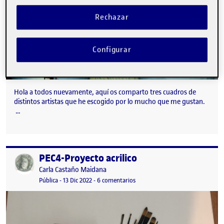
Rechazar
Configurar
Hola a todos nuevamente, aquí os comparto tres cuadros de
distintos artistas que he escogido por lo mucho que me gustan.
…
PEC4-Proyecto acrilico
Publicado por
Publicado por
Carla Castaño Maidana
Visibilidad:
Fecha de publicación
en PEC4-Proyecto acrilico
Pública
-
13 Dic 2022
-
6 comentarios