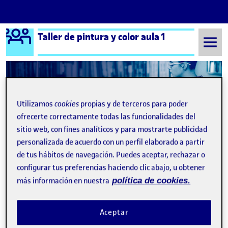
Logo Ágora
Taller de pintura y color aula 1
Saltar al contenido
Semestre 20221 - Aula 1
PEC4. Proyecto acrílico.
Utilizamos
cookies
propias y de terceros para poder
ofrecerte correctamente todas las funcionalidades del
PEC4. Proyecto acrílico.
sitio web, con fines analíticos y para mostrarte publicidad
personalizada de acuerdo con un perfil elaborado a partir
de tus hábitos de navegación. Puedes aceptar, rechazar o
PEC4-PRIMERA PARTE: BÚSQUEDA, SELECCIÓN Y ANÁLISIS DE REFERENTES
Publicado por
configurar tus preferencias haciendo clic abajo, u obtener
Publicado por
Carla Castaño Maidana
Visibilidad:
Fecha de publicación
en PEC4-PRIMERA PARTE: BÚSQU
Pública
-
14 Dic 2022
-
2 comentarios
más información en nuestra
política de cookies.
Aceptar