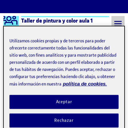
Logo Ágora
Taller de pintura y color aula 1
Saltar al contenido
Utilizamos
cookies
propias y de terceros para poder
ofrecerte correctamente todas las funcionalidades del
sitio web, con fines analíticos y para mostrarte publicidad
Semestre 20221 - Aula 1
Folio
personalizada de acuerdo con un perfil elaborado a partir
Folio
de tus hábitos de navegación. Puedes aceptar, rechazar o
configurar tus preferencias haciendo clic abajo, u obtener
más información en nuestra
política de cookies.
¡Bienvenidos y bienvenidas!
Publicado por
Publicado por
Folio
Visibilidad:
Fecha de publicación
15 septiembre, 2022 3:41 pm
Pública
-
8 Sep 2021
Aceptar
Rechazar